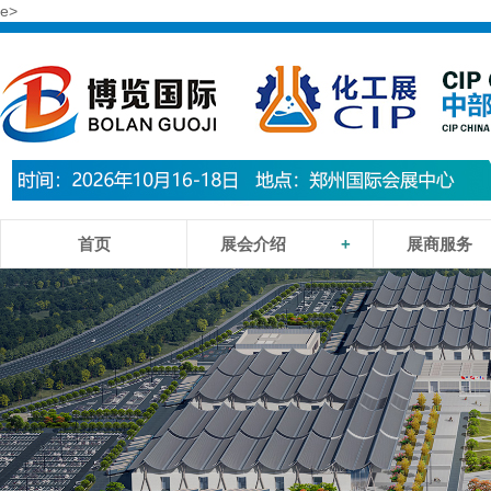
e>
首页
展会介绍
+
展商服务