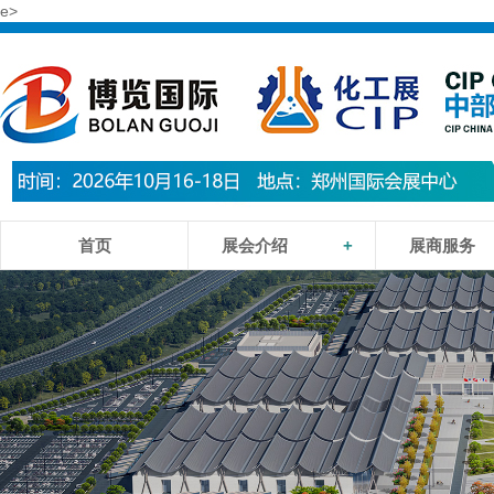
e>
首页
展会介绍
+
展商服务