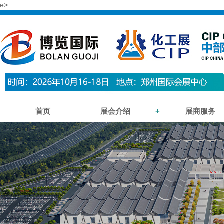
e>
首页
展会介绍
+
展商服务