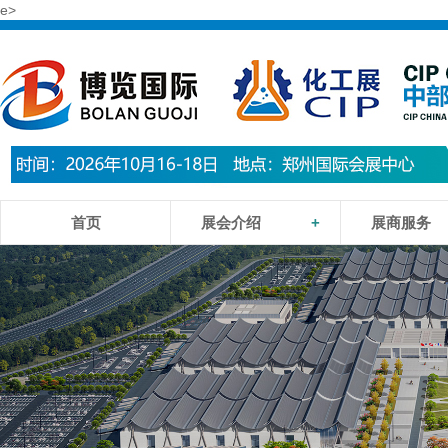
e>
首页
展会介绍
+
展商服务