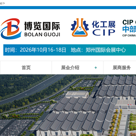
e>
首页
展会介绍
+
展商服务